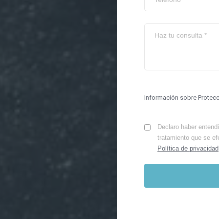
Información sobre Protec
Declaro haber entendid
tratamiento que se ef
Política de privacidad