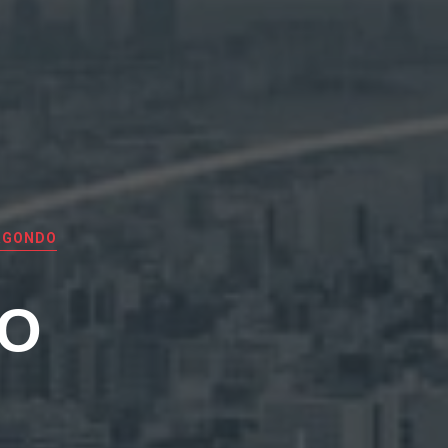
RGONDO
EO