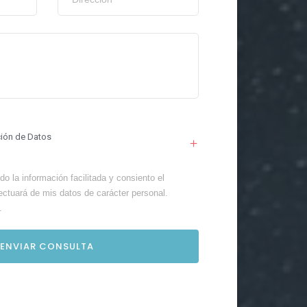
ción de Datos
o la información facilitada y consiento el
ectuará de mis datos de carácter personal.
.