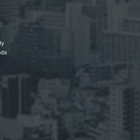
My
oda