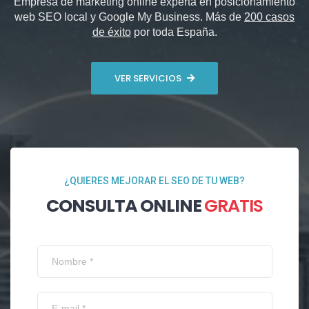
Empresa de marketing online experta en posicionamiento
web SEO local y Google My Business. Más de
200 casos
de éxito
por toda España.
VER SERVICIOS
¿QUIERES MEJORAR EL SEO DE TU WEB?
CONSULTA ONLINE
GRATIS