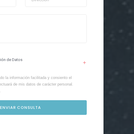
ción de Datos
o la información facilitada y consiento el
ectuará de mis datos de carácter personal.
.