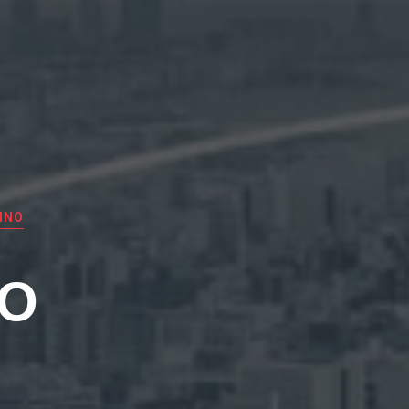
INO
EO