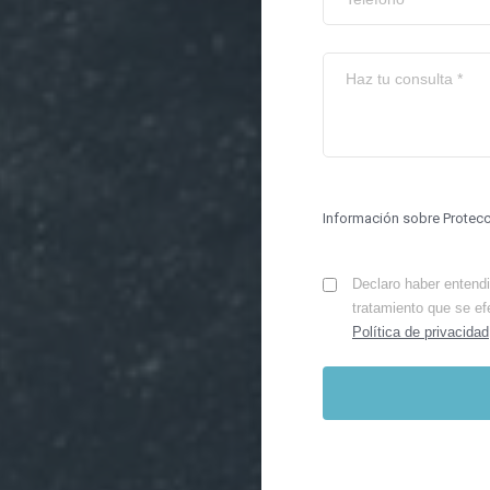
Información sobre Protec
Declaro haber entendid
tratamiento que se ef
Política de privacidad