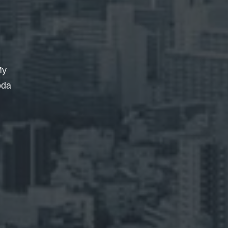
My
oda