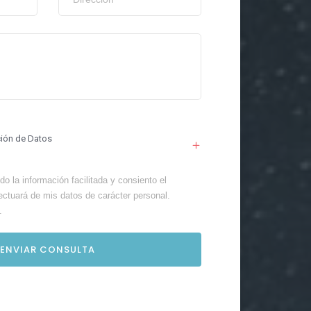
ción de Datos
o la información facilitada y consiento el
ectuará de mis datos de carácter personal.
.