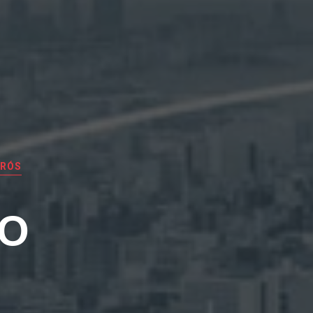
IRÓS
EO