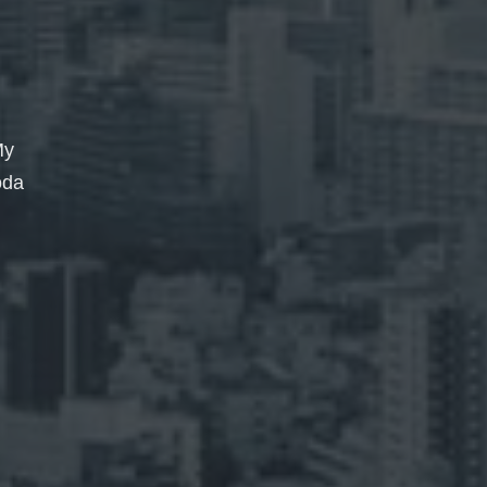
My
oda