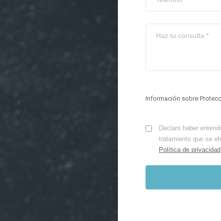
Información sobre Protec
Declaro haber entendid
tratamiento que se ef
Política de privacidad