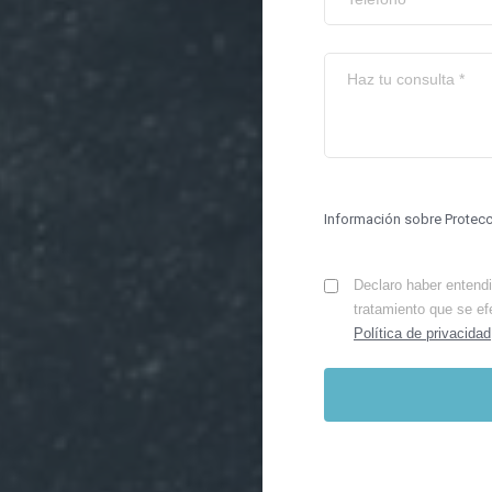
Información sobre Protec
Declaro haber entendid
tratamiento que se ef
Política de privacidad