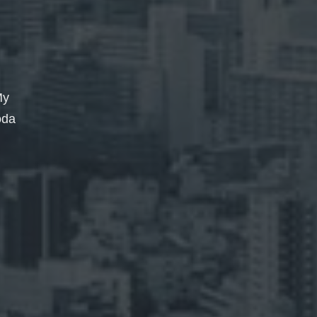
My
oda