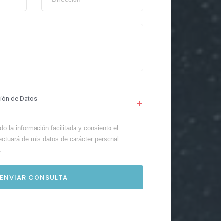
ción de Datos
o la información facilitada y consiento el
ectuará de mis datos de carácter personal.
.