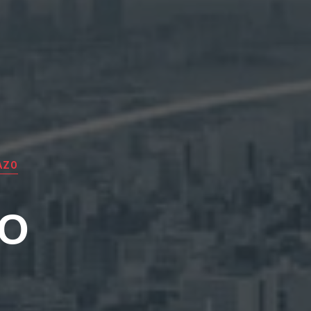
AZO
EO