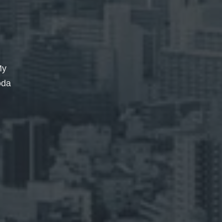
My
oda