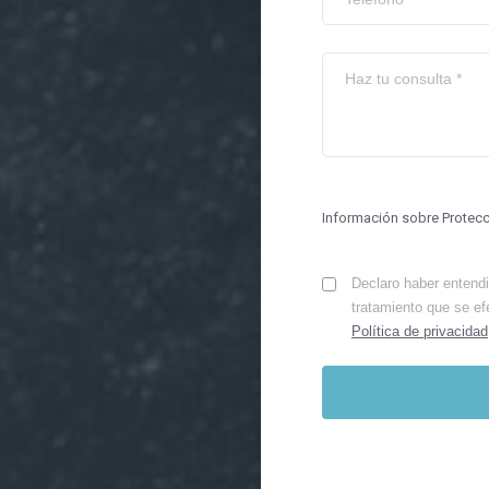
Información sobre Protec
Declaro haber entendid
tratamiento que se ef
Política de privacidad