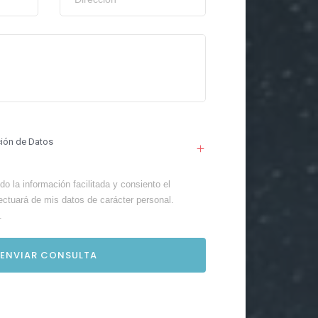
ción de Datos
o la información facilitada y consiento el
ectuará de mis datos de carácter personal.
.