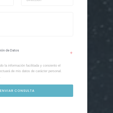
ción de Datos
o la información facilitada y consiento el
ectuará de mis datos de carácter personal.
.