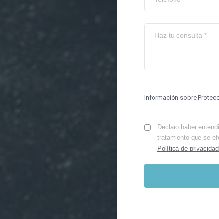
Información sobre Protec
Declaro haber entendid
tratamiento que se ef
Política de privacidad