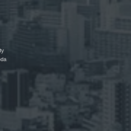
My
oda