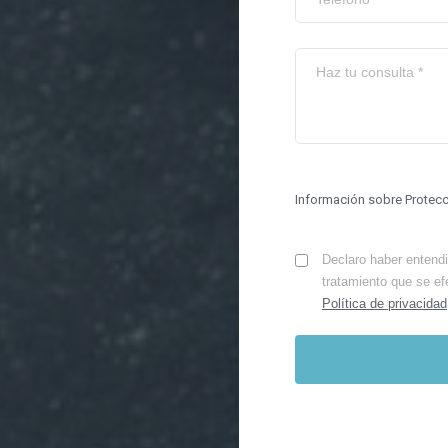
Información sobre Protec
Declaro haber entendid
tratamiento que se ef
Política de privacidad