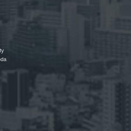
My
oda