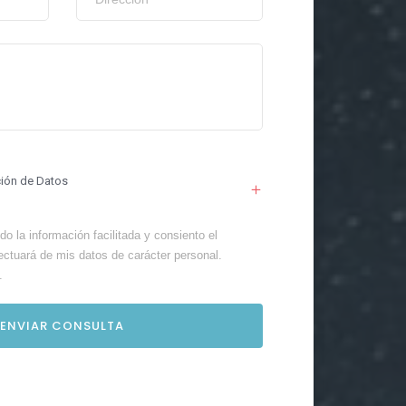
ción de Datos
o la información facilitada y consiento el
ectuará de mis datos de carácter personal.
.