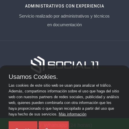
ADMINISTRATIVOS CON EXPERIENCIA
Servicio realizado por administrativos y técnicos
en documentación
Usamos Cookies.
Aviso Legal
Las cookies de este sitio web se usan para analizar el tráfico.
Además, compartimos información sobre el uso que haga del sitio
Privacidad
web con nuestros partners de redes sociales, publicidad y análisis
web, quienes pueden combinarla con otra información que les
Cookies
haya proporcionado o que hayan recopilado a partir del uso que
haya hecho de sus servicios.
Más información
© 2026 socialonce marketing&internet · Especialistas en
Whatsapp (24 horas)
posicionamiento web y SEO ·
Mapa del sitio