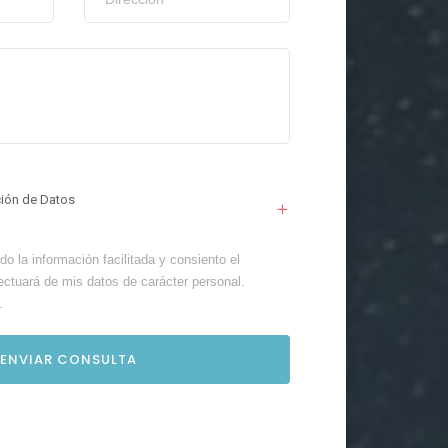
ción de Datos
o la información facilitada y consiento el
ectuará de mis datos de carácter personal.
.