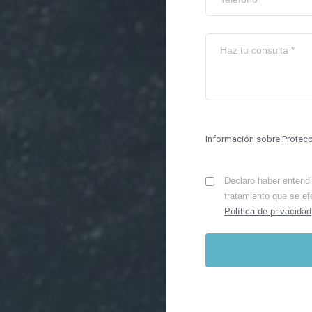
Información sobre Protec
Declaro haber entendid
tratamiento que se ef
Política de privacidad