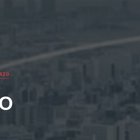
ERZO
EO