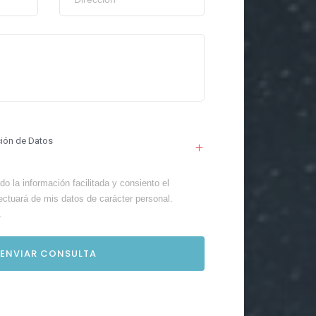
ción de Datos
o la información facilitada y consiento el
ectuará de mis datos de carácter personal.
.