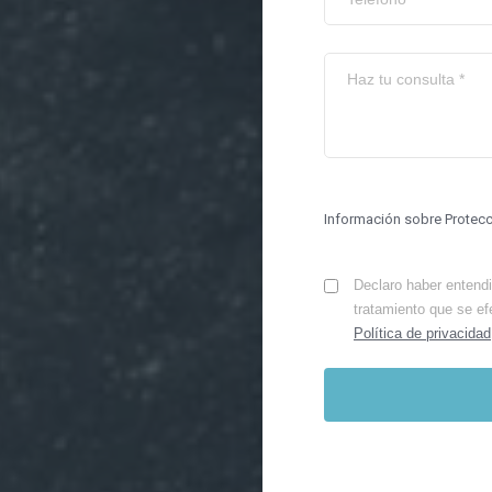
Información sobre Protec
Declaro haber entendid
tratamiento que se ef
Política de privacidad