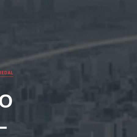
REDAL
EO
L