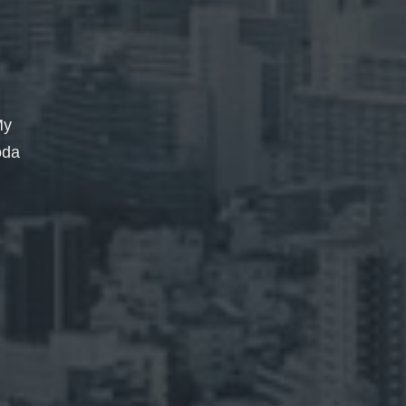
My
oda