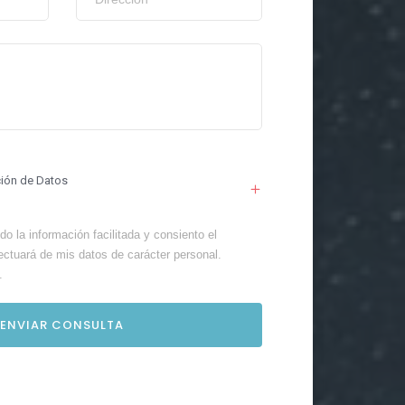
ción de Datos
o la información facilitada y consiento el
ectuará de mis datos de carácter personal.
.