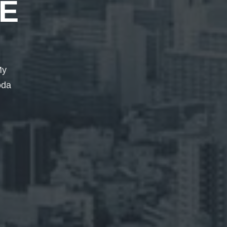
E
My
oda