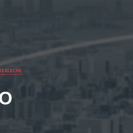
NZALECHE
EO