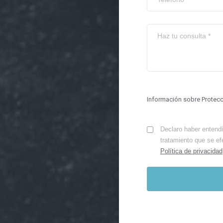
Información sobre Protec
Declaro haber entendid
tratamiento que se ef
Política de privacidad