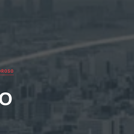
DROSO
EO