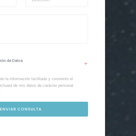
ción de Datos
o la información facilitada y consiento el
ectuará de mis datos de carácter personal.
.