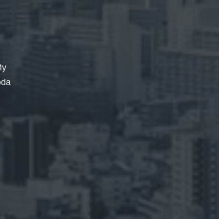
My
oda