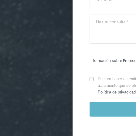
Información sobre Protec
Declaro haber entendid
tratamiento que se ef
Política de privacidad