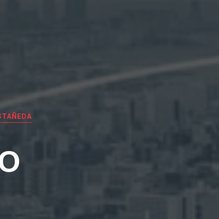
STAÑEDA
EO