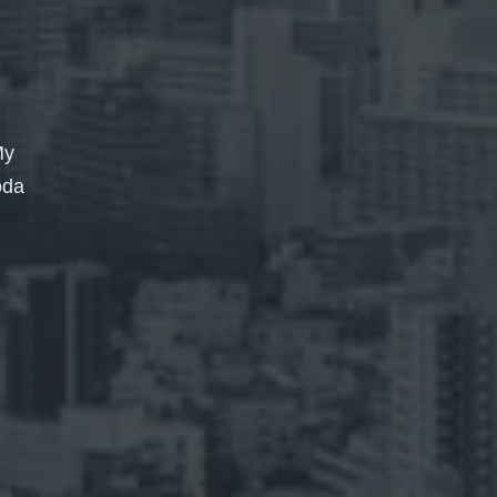
My
oda