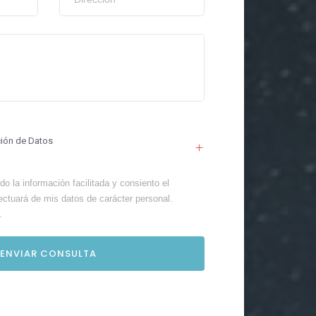
ción de Datos
o la información facilitada y consiento el
ectuará de mis datos de carácter personal.
.