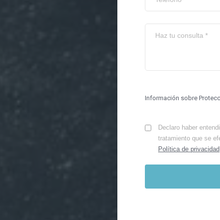
Información sobre Protec
Declaro haber entendid
tratamiento que se ef
Política de privacidad