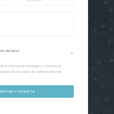
ción de Datos
o la información facilitada y consiento el
ectuará de mis datos de carácter personal.
.