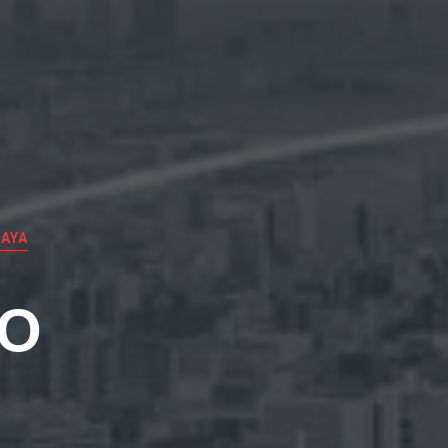
AYA
EO