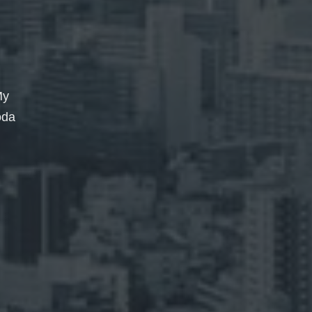
My
oda