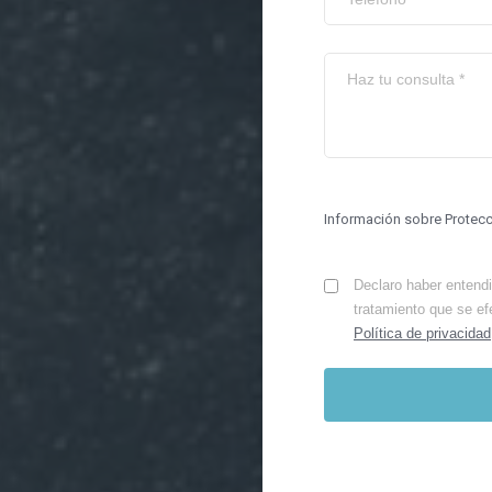
Información sobre Protec
Declaro haber entendid
tratamiento que se ef
Política de privacidad