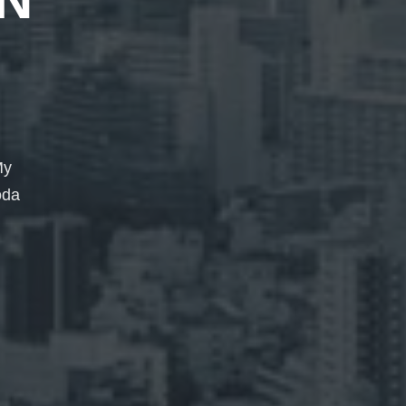
My
oda