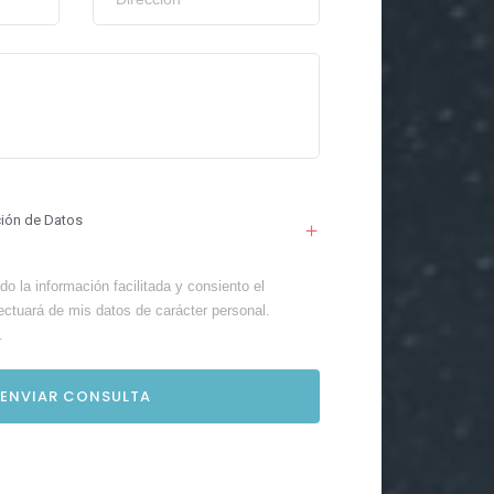
ción de Datos
o la información facilitada y consiento el
ectuará de mis datos de carácter personal.
.