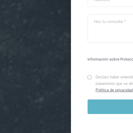
Información sobre Protec
Declaro haber entendid
tratamiento que se ef
Política de privacidad