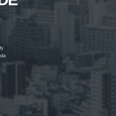
My
oda