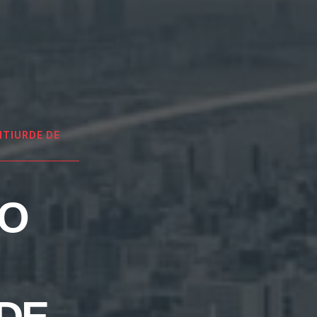
TIURDE DE
EO
DE