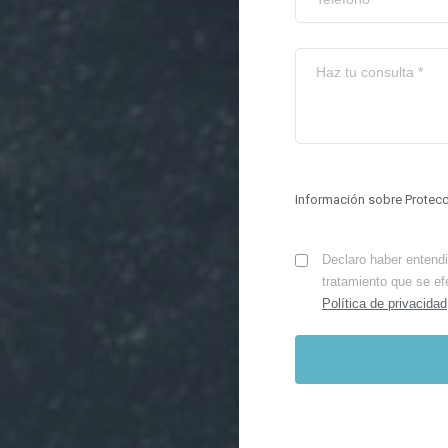
Información sobre Protec
Declaro haber entendid
tratamiento que se ef
Política de privacidad