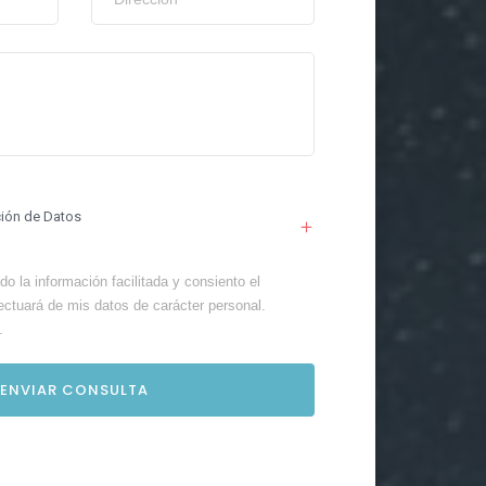
ción de Datos
o la información facilitada y consiento el
ectuará de mis datos de carácter personal.
.