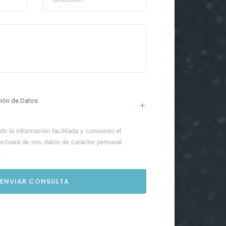
ción de Datos
o la información facilitada y consiento el
ectuará de mis datos de carácter personal.
.