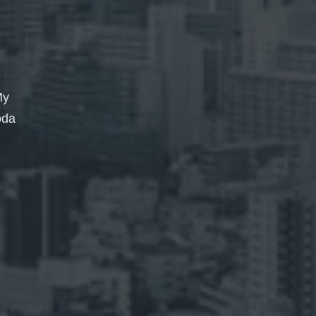
My
oda