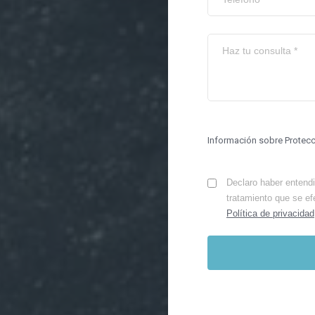
Información sobre Protec
Declaro haber entendid
tratamiento que se ef
Política de privacidad