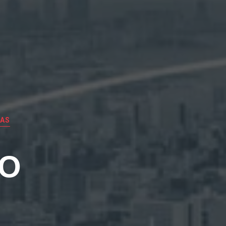
ÍAS
EO