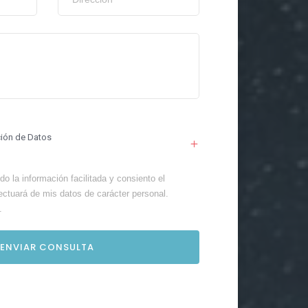
ción de Datos
o la información facilitada y consiento el
ectuará de mis datos de carácter personal.
.