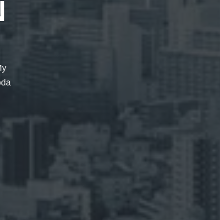
N
My
oda