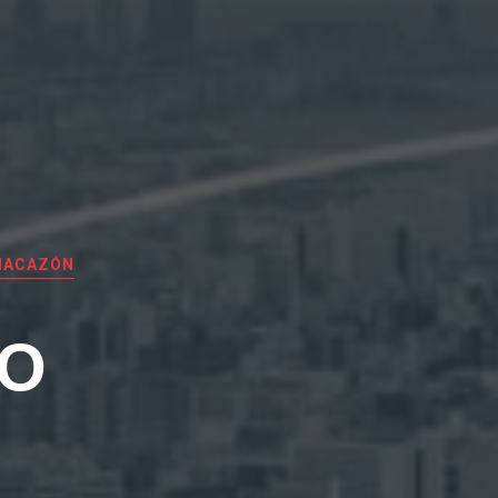
NACAZÓN
EO