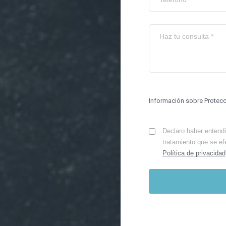
Información sobre Protec
Declaro haber entendid
tratamiento que se ef
Política de privacidad