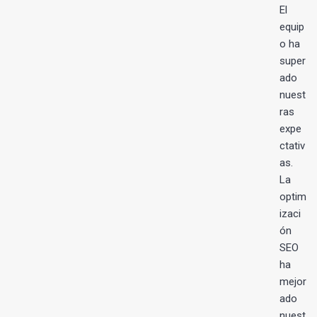
El
equip
o ha
s
super
ado
nuest
ras
expe
ctativ
as.
La
optim
izaci
ón
SEO
ha
mejor
ado
nuest