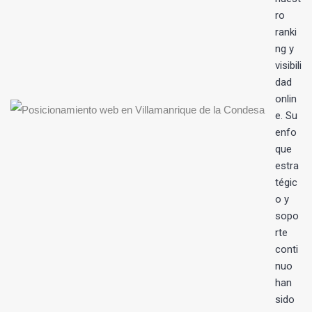
ro
ranki
ng y
visibili
dad
onlin
e. Su
enfo
que
estra
tégic
o y
sopo
rte
conti
nuo
han
sido