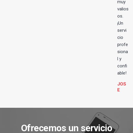
muy
valios
os.
¡Un
servi
cio
profe
siona
l y
confi
able!
JOS
E
Ofrecemos un servicio