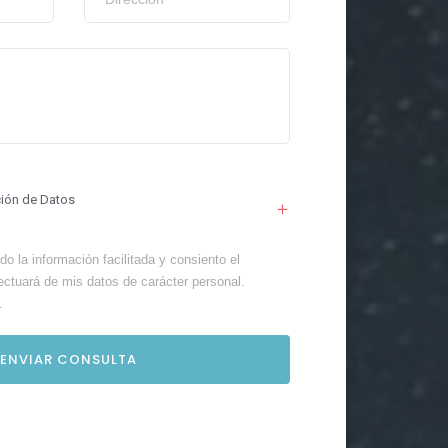
ción de Datos
o la información facilitada y consiento el
ectuará de mis datos de carácter personal.
.