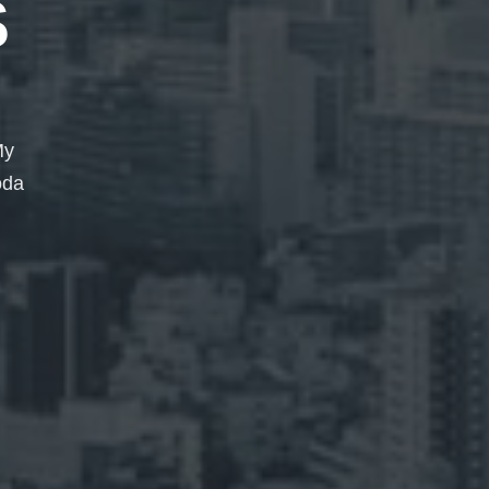
S
My
oda