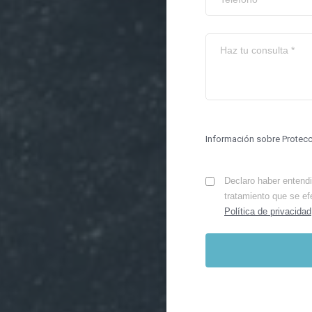
Información sobre Protec
Declaro haber entendid
tratamiento que se ef
Política de privacidad