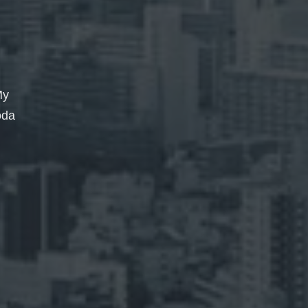
My
oda