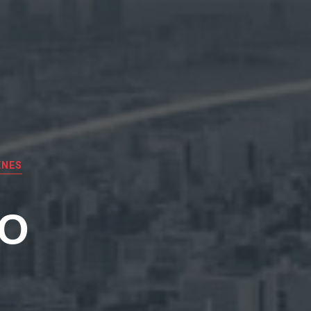
ENES
EO