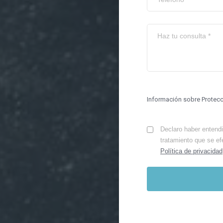
Información sobre Protec
Declaro haber entendid
tratamiento que se ef
Política de privacidad