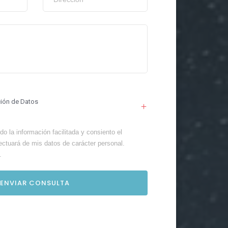
ción de Datos
o la información facilitada y consiento el
ectuará de mis datos de carácter personal.
.