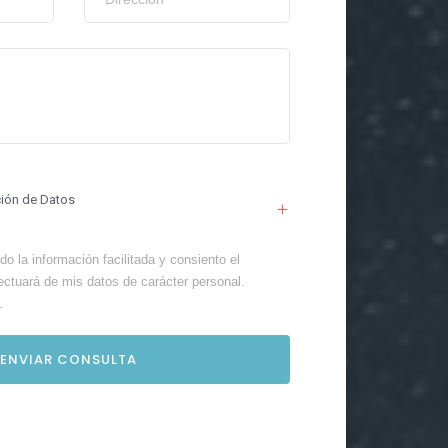
ción de Datos
o la información facilitada y consiento el
ectuará de mis datos de carácter personal.
.