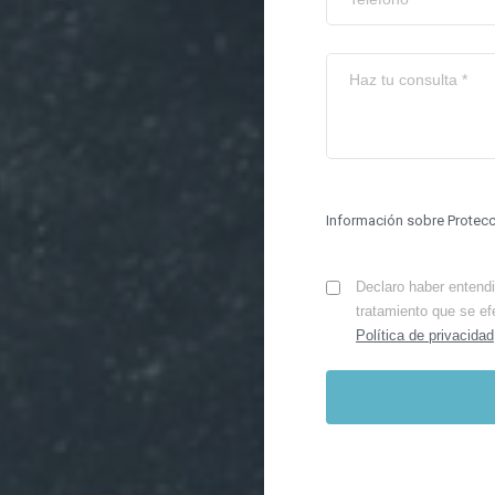
Información sobre Protec
Declaro haber entendid
tratamiento que se ef
Política de privacidad