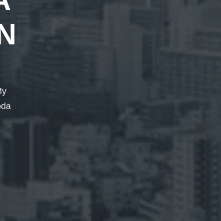
N
My
oda