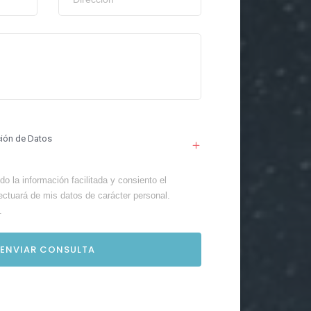
ción de Datos
o la información facilitada y consiento el
ectuará de mis datos de carácter personal.
.