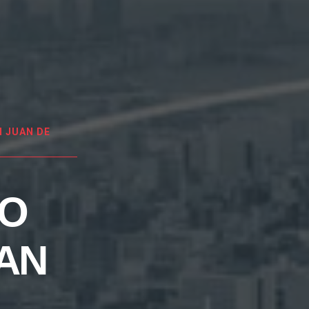
 JUAN DE
EO
AN