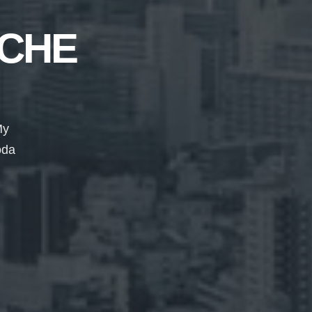
CHE
My
oda