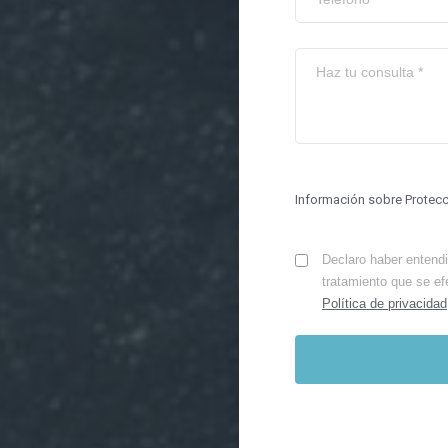
Información sobre Protec
Declaro haber entendid
tratamiento que se ef
Política de privacidad