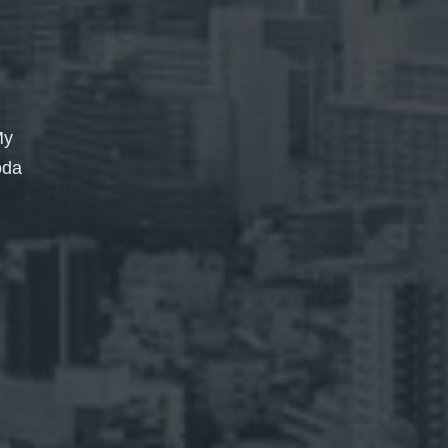
My
oda