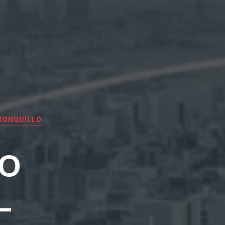
RONQUILLO
EO
L