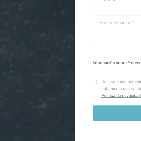
Información sobre Protec
Declaro haber entendid
tratamiento que se ef
Política de privacidad