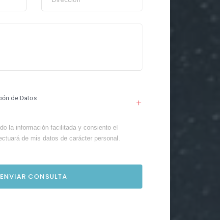
ción de Datos
o la información facilitada y consiento el
ectuará de mis datos de carácter personal.
.